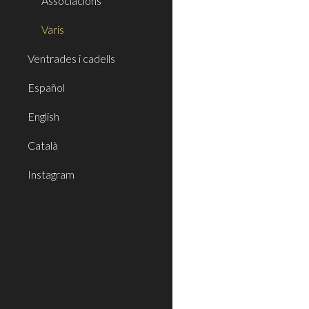
Associacions
Varis
Ventrades i cadells
Español
English
Català
Instagram