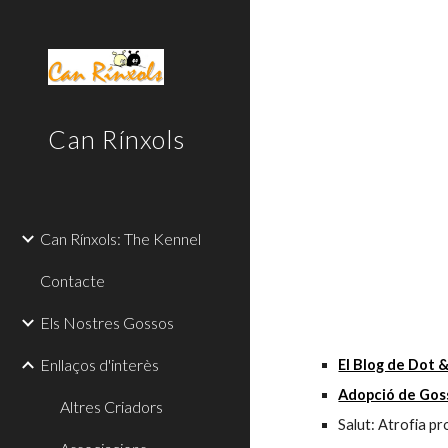
Sk
Can Rínxols
Can Rínxols: The Kennel
Contacte
Els Nostres Gossos
Enllaços d'interès
El Blog de Dot 
Adopció de Gos
Altres Criadors
Salut: Atrofia pr