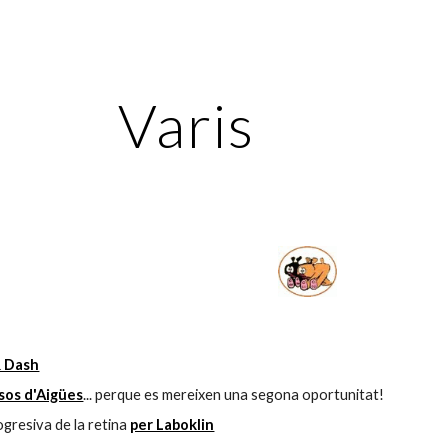
ip to main content
Skip to navigat
Varis
& Dash
sos d'Aigües
... perque es mereixen una segona oportunitat!
ogresiva de la retina 
per Laboklin