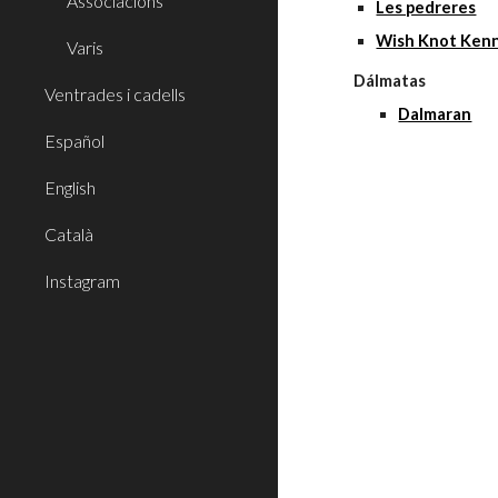
Associacions
Les pedreres
Wish Knot Ken
Varis
Dálmatas
Ventrades i cadells
Dalmaran
Español
English
Català
Instagram