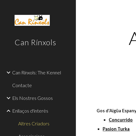
Sk
Can Rínxols
Can Rínxols: The Kennel
Contacte
Els Nostres Gossos
Enllaços d'interès
Gos d'Aigüa Espan
Concurrido
Altres Criadors
Pasion Turka