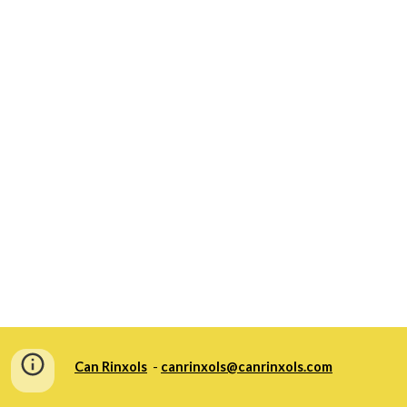
Can Rinxols
  - 
canrinxols@canrinxols.com