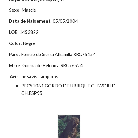
Sexe
: Mascle
Data de Naixement
: 05/05/2004
LOE
: 1453822
Color
: Negre
Pare
: Fenicio de Sierra Alhamilla RRC75154
Mare
: Güena de Belenica RRC76524
 Avis i besavis campions:
RRC51081 GORDO DE UBRIQUE CH.WORLD 
CH.ESP95