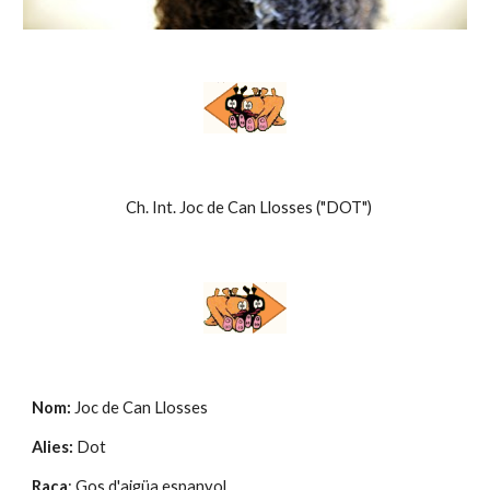
  Ch. Int. Joc de Can Llosses ("DOT")
Nom: 
Joc de Can Llosses
Alies: 
Dot
Raça
: Gos d'aigüa espanyol